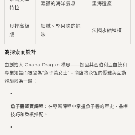
濃鬱的海洋氣息
里海遺產
特拉
貝裡高級
細膩、堅果味的餘
法國永續種植
版
味
為探索而設計
由創始人 Oxana Dragun 構思——她因其西伯利亞血統和
專業知識而被譽為“魚子醬女士”
- 商店將永恆的優雅與互動
體驗融為一體：
魚子醬鑑賞課程
：在專屬課程中掌握魚子醬的歷史、品嚐
技巧和香檳搭配。