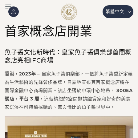
跳至內
登
語
容
繁體中文
入
言
首家概念店開業
魚子醬文化新時代：皇家魚子醬俱樂部首間概
念店亮相IFC商場
香港，2023年
– 皇家魚子醬俱樂部，一個將魚子醬重新定義
為生活藝術的先鋒奢侈品牌，自豪地宣布其首家概念店將在
國際金融中心商場開業。該店坐落於中環中心地帶，
3005A
號店，平台 3 層
，這個精緻的空間邀請鑑賞家和好奇的美食
家沉浸在可持續採購的、無與倫比的魚子醬世界中。