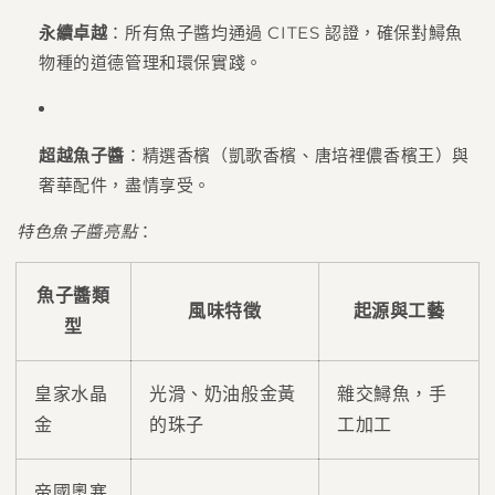
永續卓越
：所有魚子醬均通過 CITES 認證，確保對鱘魚
物種的道德管理和環保實踐。
超越魚子醬
：精選香檳（凱歌香檳、唐培裡儂香檳王）與
奢華配件，盡情享受。
特色魚子醬亮點
：
魚子醬類
風味特徵
起源與工藝
型
皇家水晶
光滑、奶油般金黃
雜交鱘魚，手
金
的珠子
工加工
帝國奧塞