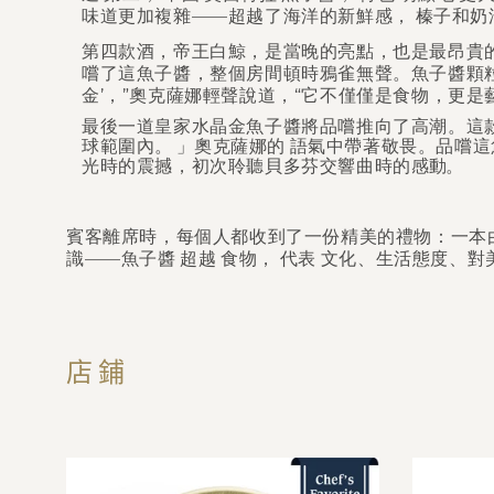
味道更加複雜——超越了海洋的新鮮感，
榛子和奶
第四款酒，帝王白鯨，是當晚的亮點，也是最昂貴
嚐了這魚子醬，整個房間頓時鴉雀無聲。魚子醬顆粒
金’，”奧克薩娜輕聲說道，“它不僅僅是食物，更是
最後一道皇家水晶金魚子醬將品嚐推向了高潮。這
球範圍內
。 」
奧克薩娜的
語氣中帶著敬畏。品嚐這
光時的震撼
，初次聆聽貝多芬交響曲時的
感動。
賓客離席時，每個人都收到了一份精美的禮物：一本
識——魚子醬
超越
食物，
代表
文化、生活態度、對
店鋪