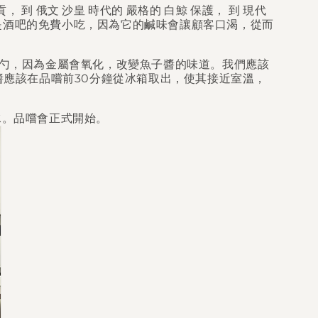
貢，
到
俄文
沙皇
時代的
嚴格的
白鯨
保護，
到
現代
是酒吧的免費小吃，因為它的鹹味會讓顧客口渴，從而
勺，因為金屬會氧化，改變魚子醬的味道。我們應該
醬應該在品嚐前30分鐘從冰箱取出，使其接近室溫，
水。品嚐會正式開始。