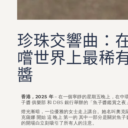
珍珠交響曲：
嚐世界上最稀
醬
香港，2025 年
－在一個寧靜的星期五晚上，在中
子醬
俱樂部
和
DBS
銀行舉辦的「魚子醬鑑賞之夜
燈光漸暗，一位優雅的女士走上講台。她名叫奧克薩
克薩娜
開始
這
晚上
第一的
其中一部分是關於魚子
的開場白立刻吸引了所有人的注意。