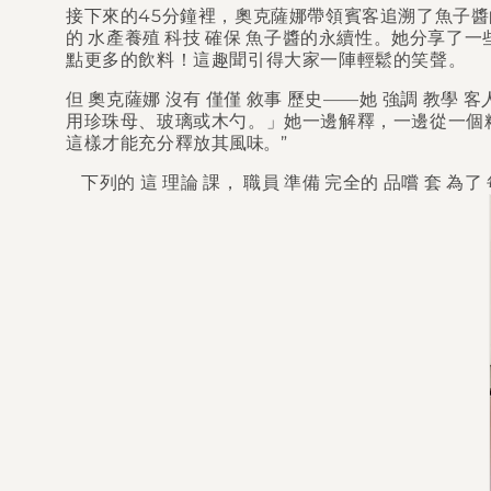
接下來的45分鐘裡，奧克薩娜帶領賓客追溯了魚子
的
水產養殖
科技
確保
魚子醬的永續性。她分享了一些
點更多的飲料！這趣聞引得大家一陣輕鬆的笑聲。
但
奧克薩娜
沒有
僅僅
敘事
歷史——她
強調
教學
客
用珍珠母、玻璃或木勺。」她一邊解釋，一邊從一個精
這樣才能充分釋放
其風味。”
下列的
這
理論
課，
職員
準備
完全的
品嚐
套
為了