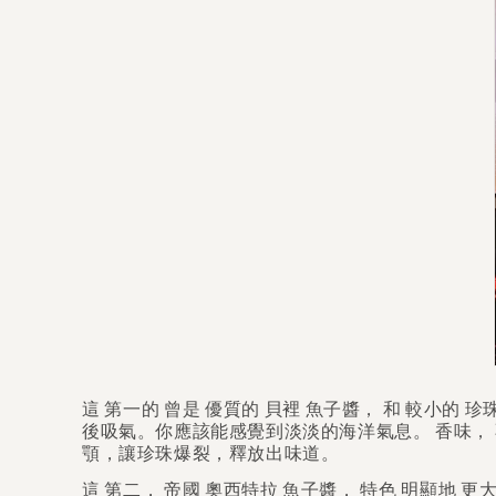
這
第一的
曾是
優質的
貝裡
魚子醬，
和
較小的
珍
後吸氣。你應該能感覺到淡淡的海洋氣息。
香味，
顎，讓珍珠爆裂，釋放出味道。
這
第二，
帝國
奧西特拉
魚子醬，
特色
明顯地
更