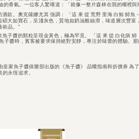
油的香氣。一位客人驚嘆道：「就像一整片森林在我的
嘴裡與
的酒款。奧克薩娜尤其
強調：
「這
來
從
荒野
里海
白鯨
鱘魚
碩大如寶石，呈淺灰色，質地如奶油般絲滑，味道層次豐富，令
藝術品。”
款魚子醬的顆粒呈現金黃色，極為罕見。
「這
來
從
白化病
鱘
魚子醬時，賓客被要求保持絕對安靜，專注於味蕾的體驗。那
由皇家魚子醬俱樂部出版的《魚子醬》
品嚐指南和折價券
為
美的永恆追求。