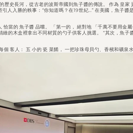
醬的歷史長河，從古老的波斯帝國到魚子醬的傳說。
作為
皇家
引人入勝的軼事：“你知道嗎？在19世紀…”
在美國，魚子醬
人
恰當的
魚子醬
品嚐。
「第一的，
絕對地
「千萬不要用金屬
緻的木盒裡拿出不同材質的勺子供客人挑選。 “其次，魚子
每個
客人：
五
小的
瓷
菜餚，
一把珍珠母貝勺、香檳和礦泉