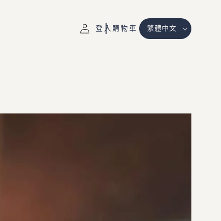
購
登
語
物
登入
購物車
繁體中文
入
言
車