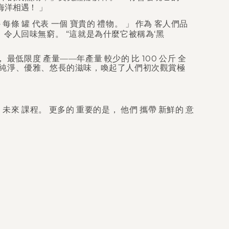
海洋相遇！ 」
－每條
罐
代表
一個
寶貴的
禮物。 」
作為
客人們品
人回味無窮。 “這就是為什麼它被稱為‘黑
，
最低限度
產量——年產量
較少的
比
100
公斤
全
純淨、優雅、悠長的滋味，喚起了人們初次觀賞極
了
未來
課程。
更多的
重要的是，
他們
攜帶
新鮮的
意