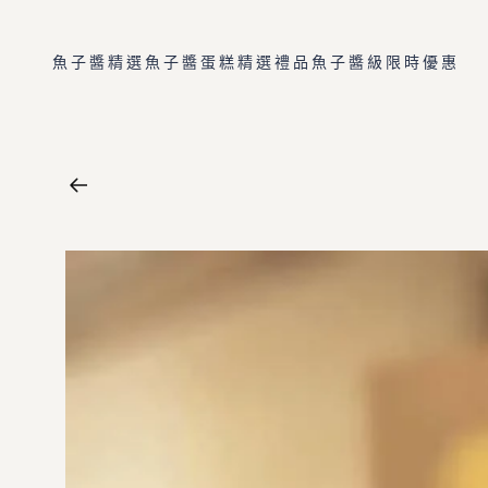
跳至內
容
魚子醬精選
魚子醬蛋糕
精選禮品
魚子醬級
限時優惠