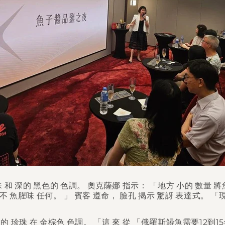
珠
和
深的
黑色的
色調。
奧克薩娜
指示：
「地方
小的
數量
將
不
魚腥味
任何。 」
賓客
遵命，
臉孔
揭示
驚訝
表達式。
「
大的
珍珠
在
金棕色
色調。
「這
來
從
「俄羅斯鱘魚需要12到1