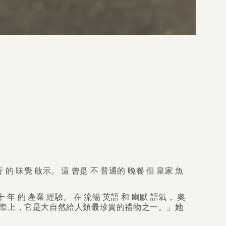
行
的
味覺
啟示。
這
曾是
不
普通的
晚餐
但
皇家
魚
十
年
的
產業
經驗。
在
流暢
英語
和
幽默
語氣，
奧
實際上，它是大自然給人類最珍貴的禮物之一。」她